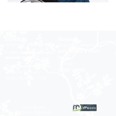
Contact
Horaires
Téléphone :
03 81 90 74 82
Du lundi au vendredi
9h00 – 12h00 & 14h00 –
E-mail :
technique@mps-
alarmes.fr
18h00
Samedi
6 Avenue du Maréchal de
10h00 – 19h00
Lattre de Tassigny
25200 MONTBELIARD
Plan du site
Mentions légales et