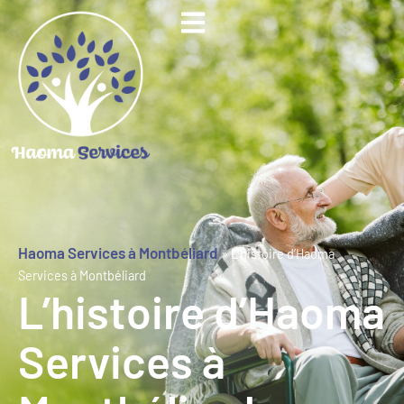
Haoma Services à Montbéliard
»
L’histoire d’Haoma
Services à Montbéliard
L’histoire d’Haoma
Services à