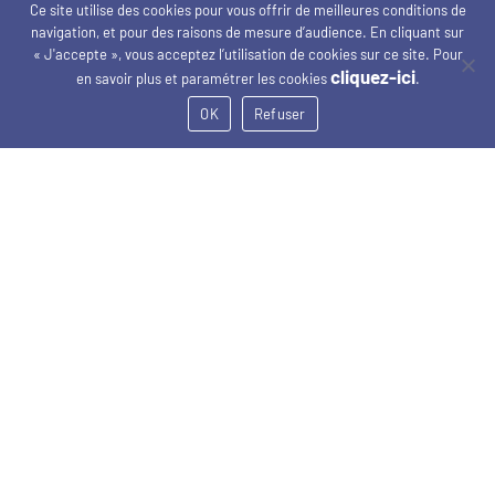
Ce site utilise des cookies pour vous offrir de meilleures conditions de
navigation, et pour des raisons de mesure d’audience. En cliquant sur
« J'accepte », vous acceptez l’utilisation de cookies sur ce site. Pour
cliquez-ici
en savoir plus et paramétrer les cookies
.
OK
Refuser